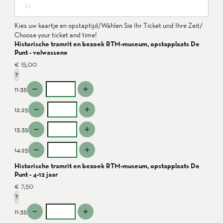
31
Kies uw kaartje en opstaptijd/Wählen Sie Ihr Ticket und Ihre Zeit/
Choose your ticket and time!
Historische tramrit en bezoek RTM-museum, opstapplaats De
Punt - volwassene
€ 15,00
?
11:35
12:25
13:35
14:25
Historische tramrit en bezoek RTM-museum, opstapplaats De
Punt - 4-12 jaar
€ 7,50
?
11:35