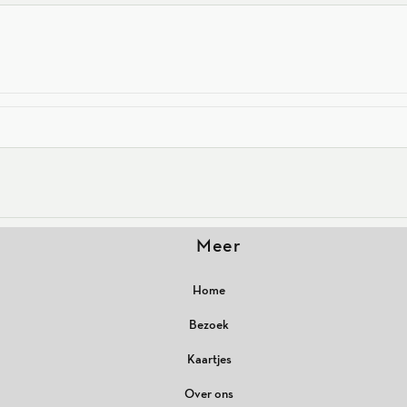
Meer
Home
Bezoek
Kaartjes
Over ons