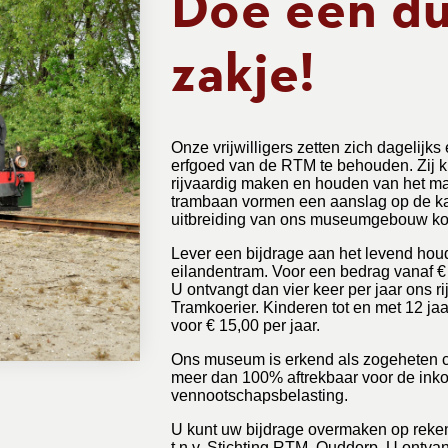
Doe een dui
zakje!
Onze vrijwilligers zetten zich dagelijk
erfgoed van de RTM te behouden. Zij k
rijvaardig maken en houden van het ma
trambaan vormen een aanslag op de kas
uitbreiding van ons museumgebouw kos
Lever een bijdrage aan het levend hou
eilandentram. Voor een bedrag vanaf € 
U ontvangt dan vier keer per jaar ons rij
Tramkoerier. Kinderen tot en met 12 ja
voor € 15,00 per jaar.
Ons museum is erkend als zogeheten cul
meer dan 100% aftrekbaar voor de ink
vennootschapsbelasting.
U kunt uw bijdrage overmaken op re
t.n.v. Stichting RTM, Ouddorp. U ontvan