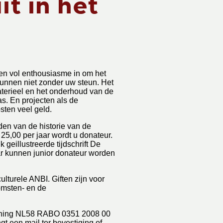
t in het
s en vol enthousiasme in om het
unnen niet zonder uw steun. Het
terieel en het onderhoud van de
. En projecten als de
ten veel geld.
den van de historie van de
25,00 per jaar wordt u donateur.
k geillustreerde tijdschrift De
ar kunnen junior donateur worden
turele ANBI. Giften zijn voor
omsten- en de
kening NL58 RABO 0351 2008 00
gt een mail ter bevestiging of