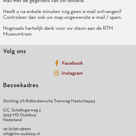
mail met de gegevens van uw donatie.
Heeft u na enkele minuten nog geen e-mail ontvangen?
Controleer dan ook uw map ongewenste e-mail / spam.
Nogmaals hartelijk dank voor uw steun aan de RTM
Museumtram.
Volg ons
Facebook
Instagram
Bezoekadres
Stichting v/h Rotterdamsche Tramweg Maatschappij
G.C. Schellingerweg 2
3253 MD Ouddorp
Nederland
+31 (0)187-689911
info@rtm-ouddorp.nl