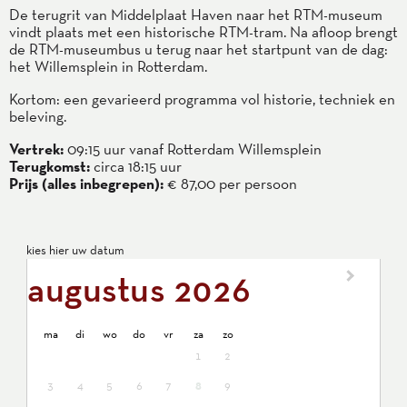
De terugrit van Middelplaat Haven naar het RTM-museum
vindt plaats met een historische RTM-tram. Na afloop brengt
de RTM-museumbus u terug naar het startpunt van de dag:
het Willemsplein in Rotterdam.
Kortom: een gevarieerd programma vol historie, techniek en
beleving.
Vertrek:
09:15 uur vanaf Rotterdam Willemsplein
Terugkomst:
circa 18:15 uur
Prijs (alles inbegrepen):
€ 87,00 per persoon
kies hier uw datum
augustus 2026
maandag
dinsdag
woensdag
donderdag
vrijdag
zaterdag
zondag
ma
di
wo
do
vr
za
zo
1
2
8
3
4
5
6
7
9